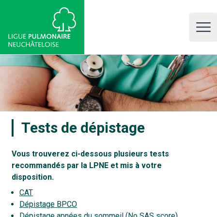
LPNE, Ligue pulmonaire neuchâteloise
Open 
Tests de dépistage
Vous trouverez ci-dessous plusieurs tests
recommandés par la LPNE et mis à votre
disposition.
CAT
Dépistage BPCO
Dépistage apnées du sommeil (No SAS score)