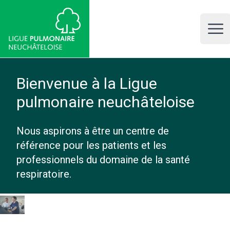
Prestations
LPNE, Ligue pulmonaire neuchâteloise
thérapeutiques
Open 
Education
thérapeutique,
entraînement
Bienvenue à la Ligue
thérapeutique médicale
pulmonaire neuchâteloise
MTT, consultations
diététiques et dyspnée
Nous aspirons à être un centre de
Plus d'infos
référence pour les patients et les
professionnels du domaine de la santé
respiratoire.